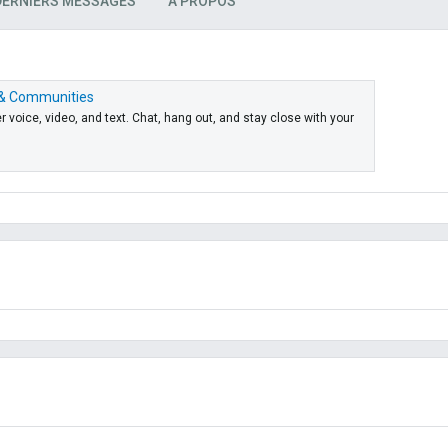
DERNIERS MESSAGES
À PROPOS
s & Communities
voice, video, and text. Chat, hang out, and stay close with your