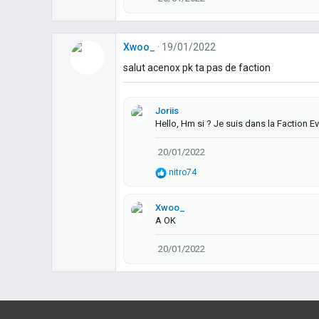
Xwoo_
19/01/2022
salut acenox pk ta pas de faction
Joriis
Hello, Hm si ? Je suis dans la Faction Eve
20/01/2022
R
nitro74
é
a
c
Xwoo_
t
A OK
i
o
20/01/2022
n
s
: