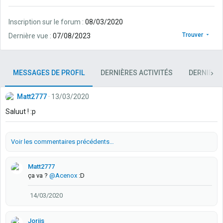
Inscription sur le forum
08/03/2020
Trouver
Dernière vue
07/08/2023
MESSAGES DE PROFIL
DERNIÈRES ACTIVITÉS
DERNIERS
Matt2777
13/03/2020
Saluut ! :p
Voir les commentaires précédents…
Matt2777
ça va ?
@Acenox
:D
14/03/2020
Joriis