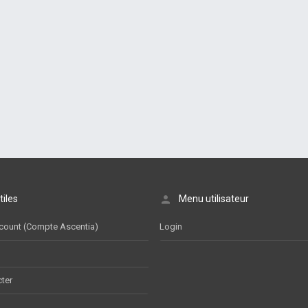
tiles
Menu utilisateur
count (Compte Ascentia)
Login
ter