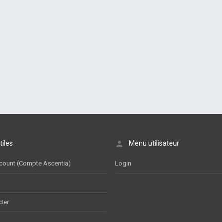
tiles
Menu utilisateur
count (Compte Ascentia)
Login
ter